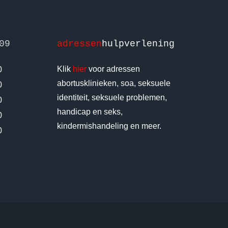
09
adressen
hulpverlening
Klik
hier
voor adressen
0
abortusklinieken, soa, seksuele
0
identiteit, seksuele problemen,
0
handicap en seks,
0
kindermishandeling en meer.
0