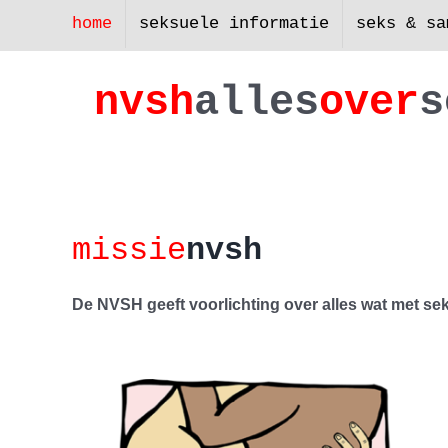
Skip
home
seksuele informatie
seks & sa
to
content
nv
s
h
a
lles
ove
r
s
missie
nvsh
De NVSH geeft voorlichting over alles wat met sek