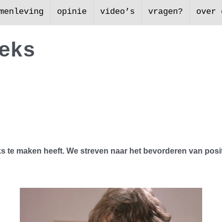
menleving
opinie
video’s
vragen?
over 
e
k
s
s te maken heeft. We streven naar het bevorderen van positie