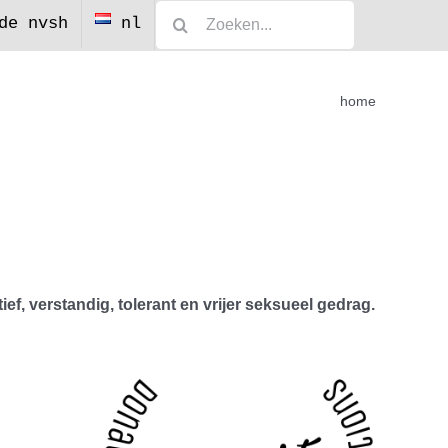
Zoeken
de nvsh
nl
naar:
home
f, verstandig, tolerant en vrijer seksueel gedrag.