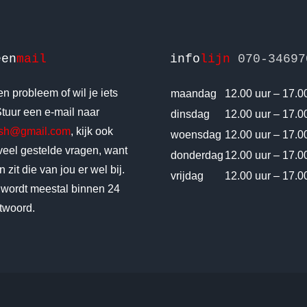
een
mail
info
lijn
070-34697
n probleem of wil je iets
maandag
12.00 uur – 17.0
tuur een e-mail naar
dinsdag
12.00 uur – 17.0
vsh@gmail.com
, kijk ook
woensdag
12.00 uur – 17.0
 veel gestelde vragen, want
donderdag
12.00 uur – 17.0
 zit die van jou er wel bij.
vrijdag
12.00 uur – 17.0
 wordt meestal binnen 24
twoord.