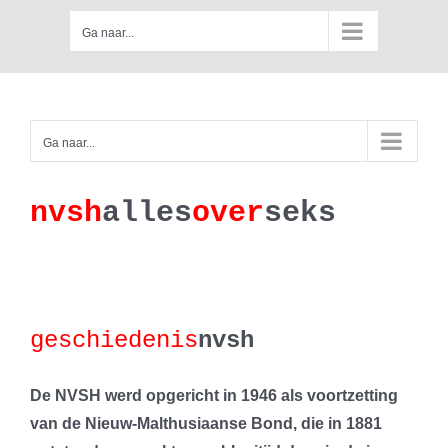
Skip
Ga naar...
to
content
Ga naar...
nv
s
h
a
lles
ove
r
se
k
s
geschiedenis
nvsh
De NVSH werd opgericht in 1946 als voortzetting
van de Nieuw-Malthusiaanse Bond, die in 1881