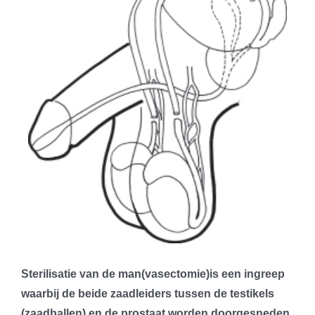
Sterilisatie van de man(vasectomie)is een ingreep
waarbij de beide zaadleiders tussen de testikels
(zaadballen) en de prostaat worden doorgesneden.