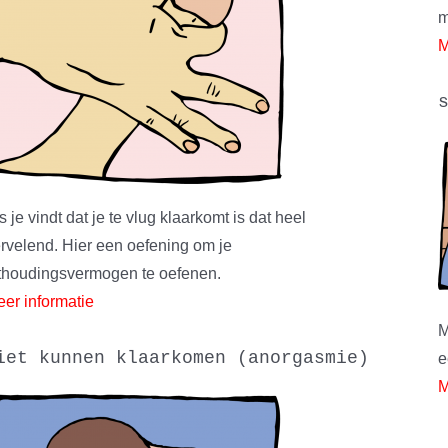
m
M
s je vindt dat je te vlug klaarkomt is dat heel
rvelend. Hier een oefening om je
thoudingsvermogen te oefenen.
er informatie
M
iet kunnen klaarkomen (anorgasmie)
e
M