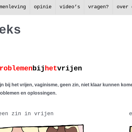
menleving
opinie
video’s
vragen?
over 
e
k
s
roblemen
bij
het
vrijen
jn bij het vrijen, vaginisme, geen zin, niet klaar kunnen ko
roblemen en oplossingen.
een zin in vrijen