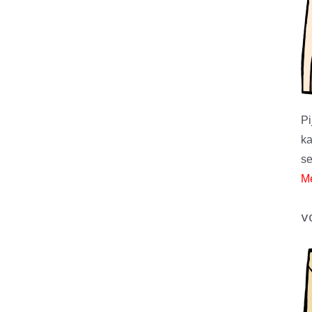
Pi
ka
se
Me
v