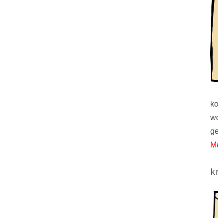
ko
we
ge
Me
k