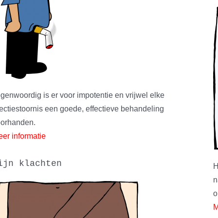
genwoordig is er voor impotentie en vrijwel elke
ectiestoornis een goede, effectieve behandeling
oorhanden.
er informatie
ijn klachten
H
n
o
M