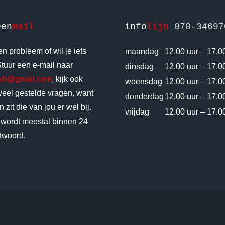
een
mail
info
lijn
070-34697
n probleem of wil je iets
maandag
12.00 uur – 17.0
tuur een e-mail naar
dinsdag
12.00 uur – 17.0
vsh@gmail.com
, kijk ook
woensdag
12.00 uur – 17.0
 veel gestelde vragen, want
donderdag
12.00 uur – 17.0
 zit die van jou er wel bij.
vrijdag
12.00 uur – 17.0
 wordt meestal binnen 24
twoord.