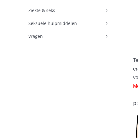
Ziekte & seks
Seksuele hulpmiddelen
Vragen
Te
er
v
Me
p