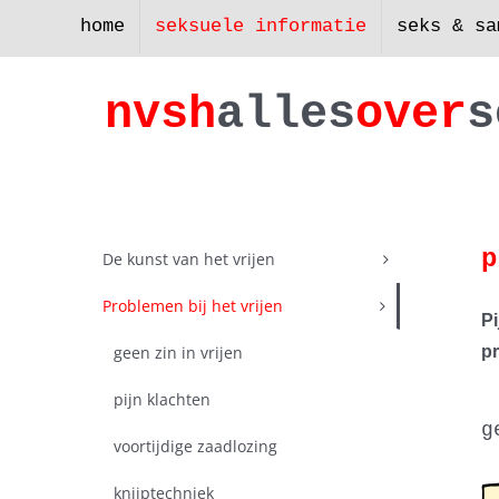
Skip
home
seksuele informatie
seks & sa
to
content
nv
s
h
a
lles
ove
r
s
p
De kunst van het vrijen
Problemen bij het vrijen
Pi
geen zin in vrijen
p
pijn klachten
g
voortijdige zaadlozing
knijptechniek