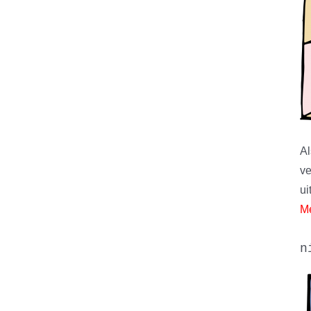
Al
ve
ui
Me
n