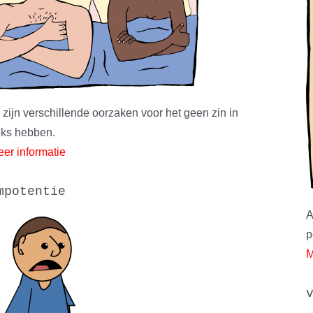
 zijn verschillende oorzaken voor het geen zin in
ks hebben.
er informatie
mpotentie
A
p
M