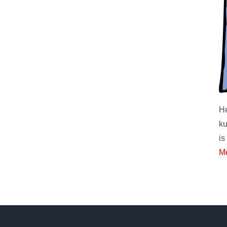
He
ku
is
Me