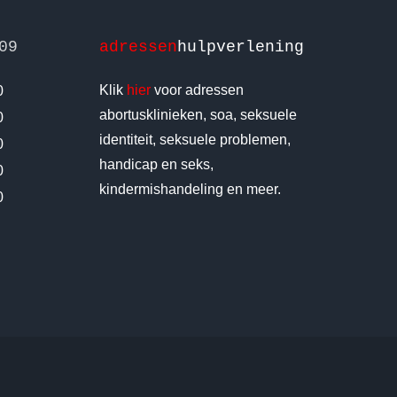
09
adressen
hulpverlening
Klik
hier
voor adressen
0
abortusklinieken, soa, seksuele
0
identiteit, seksuele problemen,
0
handicap en seks,
0
kindermishandeling en meer.
0