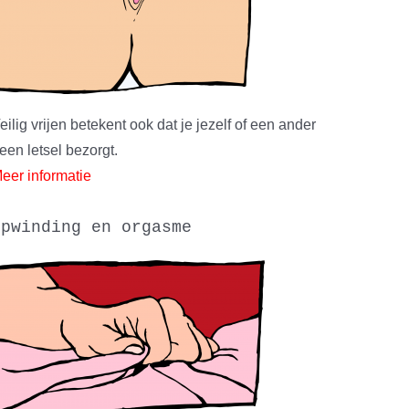
eilig vrijen betekent ook dat je jezelf of een ander
een letsel bezorgt.
eer informatie
opwinding en orgasme