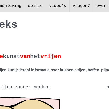
menleving
opinie
video’s
vragen?
over 
e
k
s
e
kunst
van
het
vrijen
ijen kun je leren! Informatie over kussen, vrijen, beffen, p
rijen zonder neuken