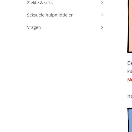
Ziekte & seks
Seksuele hulpmiddelen
Vragen
Eé
ku
Me
n