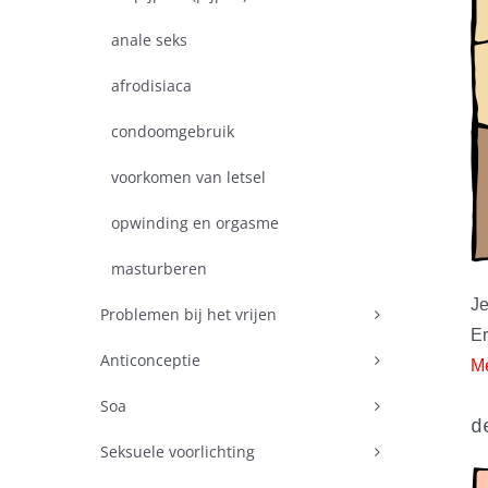
anale seks
afrodisiaca
condoomgebruik
voorkomen van letsel
opwinding en orgasme
masturberen
Je
Problemen bij het vrijen
Er
Anticonceptie
Me
Soa
d
Seksuele voorlichting