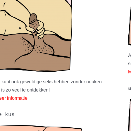
A
s
M
 kunt ook geweldige seks hebben zonder neuken.
 is zo veel te ontdekken!
er informatie
e kus