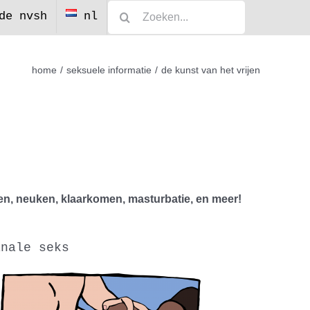
Zoeken
de nvsh
nl
naar:
home
seksuele informatie
de kunst van het vrijen
ijpen, neuken, klaarkomen, masturbatie, en meer!
anale seks