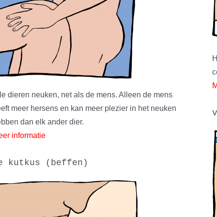
H
c
M
le dieren neuken, net als de mens. Alleen de mens
eft meer hersens en kan meer plezier in het neuken
bben dan elk ander dier.
er informatie
e kutkus (beffen)