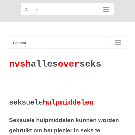
Skip
Ga naar...
to
content
Ga naar...
nv
s
h
a
lles
ove
r
se
k
s
seks
u
el
e
hulp
midd
elen
Seksuele hulpmiddelen kunnen worden
gebruikt om het plezier in seks te