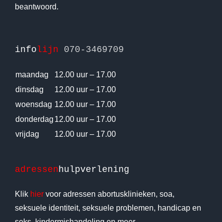
beantwoord.
info
lijn
070-3469709
maandag
12.00 uur – 17.00
dinsdag
12.00 uur – 17.00
woensdag
12.00 uur – 17.00
donderdag
12.00 uur – 17.00
vrijdag
12.00 uur – 17.00
adressen
hulpverlening
Klik
hier
voor adressen abortusklinieken, soa,
seksuele identiteit, seksuele problemen, handicap en
seks, kindermishandeling en meer.