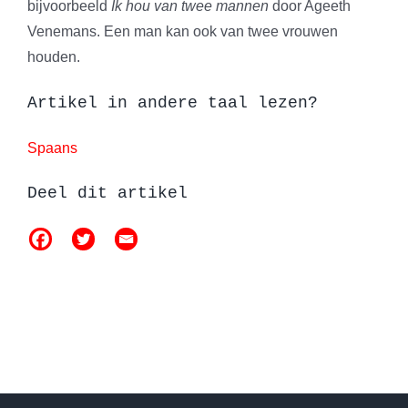
bijvoorbeeld
Ik hou van twee mannen
door Ageeth
Venemans. Een man kan ook van twee vrouwen
houden.
Artikel in andere taal lezen?
Spaans
Deel dit artikel