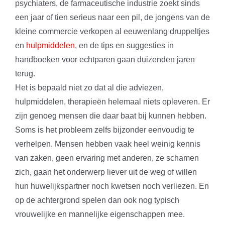
psychiaters, de farmaceutische industrie zoekt sinds
een jaar of tien serieus naar een pil, de jongens van de
kleine commercie verkopen al eeuwenlang druppeltjes
en
hulpmiddelen
, en de tips en suggesties in
handboeken voor echtparen gaan duizenden jaren
terug.
Het is bepaald niet zo dat al die adviezen,
hulpmiddelen, therapieën helemaal niets opleveren. Er
zijn genoeg mensen die daar baat bij kunnen hebben.
Soms is het probleem zelfs bijzonder eenvoudig te
verhelpen. Mensen hebben vaak heel weinig kennis
van zaken, geen ervaring met anderen, ze schamen
zich, gaan het onderwerp liever uit de weg of willen
hun huwelijkspartner noch kwetsen noch verliezen. En
op de achtergrond spelen dan ook nog typisch
vrouwelijke en mannelijke eigenschappen mee.