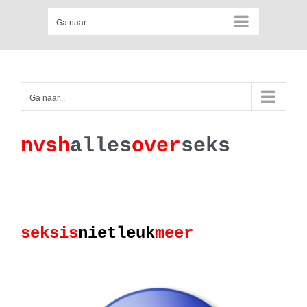
Skip
Ga naar...
to
content
Ga naar...
nv
s
h
a
lles
ove
r
se
k
s
seks
is
niet
leuk
meer