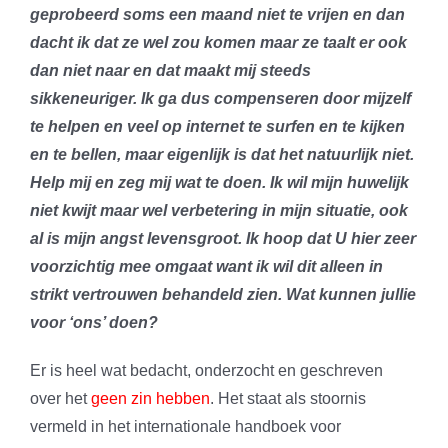
geprobeerd soms een maand niet te vrijen en dan
dacht ik dat ze wel zou komen maar ze taalt er ook
dan niet naar en dat maakt mij steeds
sikkeneuriger. Ik ga dus compenseren door mijzelf
te helpen en veel op internet te surfen en te kijken
en te bellen, maar eigenlijk is dat het natuurlijk niet.
Help mij en zeg mij wat te doen. Ik wil mijn huwelijk
niet kwijt maar wel verbetering in mijn situatie, ook
al is mijn angst levensgroot. Ik hoop dat U hier zeer
voorzichtig mee omgaat want ik wil dit alleen in
strikt vertrouwen behandeld zien. Wat kunnen jullie
voor ‘ons’ doen?
Er is heel wat bedacht, onderzocht en geschreven
over het
geen zin hebben
. Het staat als stoornis
vermeld in het internationale handboek voor