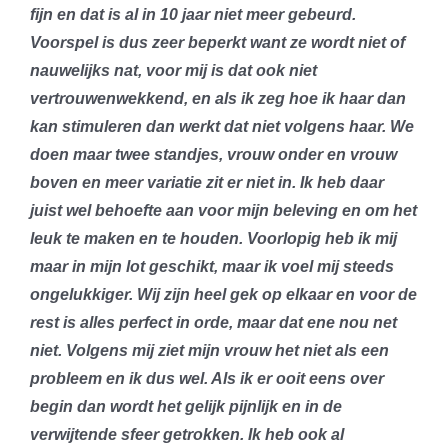
fijn en dat is al in 10 jaar niet meer gebeurd.
Voorspel is dus zeer beperkt want ze wordt niet of
nauwelijks nat, voor mij is dat ook niet
vertrouwenwekkend, en als ik zeg hoe ik haar dan
kan stimuleren dan werkt dat niet volgens haar. We
doen maar twee standjes, vrouw onder en vrouw
boven en meer variatie zit er niet in. Ik heb daar
juist wel behoefte aan voor mijn beleving en om het
leuk te maken en te houden. Voorlopig heb ik mij
maar in mijn lot geschikt, maar ik voel mij steeds
ongelukkiger. Wij zijn heel gek op elkaar en voor de
rest is alles perfect in orde, maar dat ene nou net
niet. Volgens mij ziet mijn vrouw het niet als een
probleem en ik dus wel. Als ik er ooit eens over
begin dan wordt het gelijk pijnlijk en in de
verwijtende sfeer getrokken. Ik heb ook al