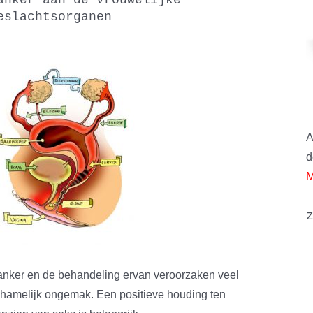
eslachtsorganen
A
d
M
nker en de behandeling ervan veroorzaken veel
chamelijk ongemak. Een positieve houding ten