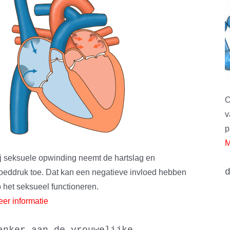
O
v
p
M
j seksuele opwinding neemt de hartslag en
oeddruk toe. Dat kan een negatieve invloed hebben
 het seksueel functioneren.
er informatie
anker aan de vrouwelijke