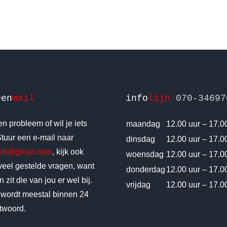
een
mail
info
lijn
070-34697
n probleem of wil je iets
maandag
12.00 uur – 17.0
tuur een e-mail naar
dinsdag
12.00 uur – 17.0
vsh@gmail.com
, kijk ook
woensdag
12.00 uur – 17.0
 veel gestelde vragen, want
donderdag
12.00 uur – 17.0
 zit die van jou er wel bij.
vrijdag
12.00 uur – 17.0
 wordt meestal binnen 24
twoord.