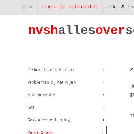
Skip
home
seksuele informatie
seks & sa
to
content
nv
s
h
a
lles
ove
r
s
z
De kunst van het vrijen
Problemen bij het vrijen
He
Anticonceptie
ge
Soa
h
Seksuele voorlichting
Ziekte & seks