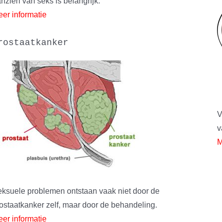
nzien van seks is belangrijk.
er informatie
rostaatkanker
V
v
M
ksuele problemen ontstaan vaak niet door de
ostaatkanker zelf, maar door de behandeling.
er informatie