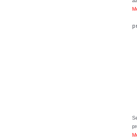
aa
Me
p
Se
pr
Me