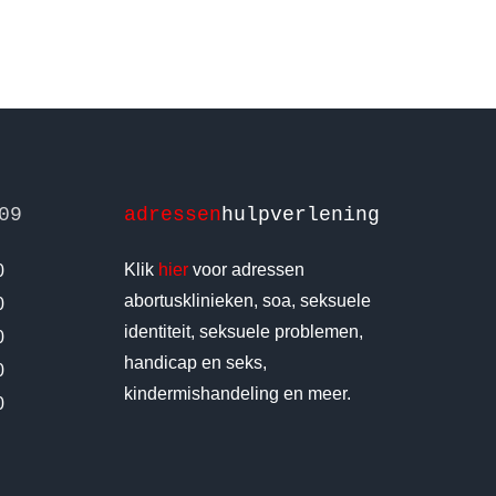
09
adressen
hulpverlening
Klik
hier
voor adressen
0
abortusklinieken, soa, seksuele
0
identiteit, seksuele problemen,
0
handicap en seks,
0
kindermishandeling en meer.
0