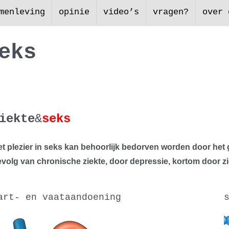
menleving
opinie
video’s
vragen?
over 
e
k
s
iekte
&
seks
t plezier in seks kan behoorlijk bedorven worden door het 
volg van chronische ziekte, door depressie, kortom door zi
art- en vaataandoening