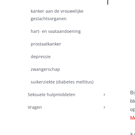
kanker aan de vrouwelijke
geslachtsorganen
hart- en vaataandoening
prostaatkanker
depressie
zwangerschap
suikerziekte (diabetes mellitus)
Bi
Seksuele hulpmiddelen
bl
Vragen
op
Me
k