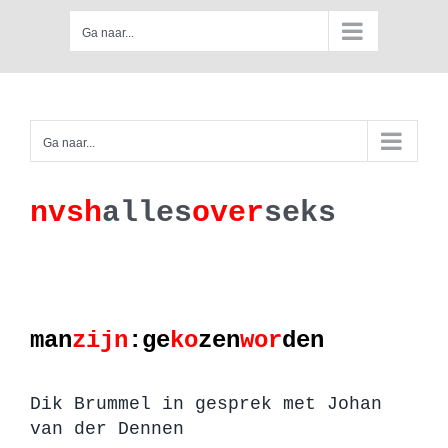
Skip
Ga naar...
to
content
Ga naar...
nv
s
h
a
lles
ove
r
se
k
s
man
zijn
:
ge
ko
zen
wor
den
Dik Brummel in gesprek met Johan
van der Dennen