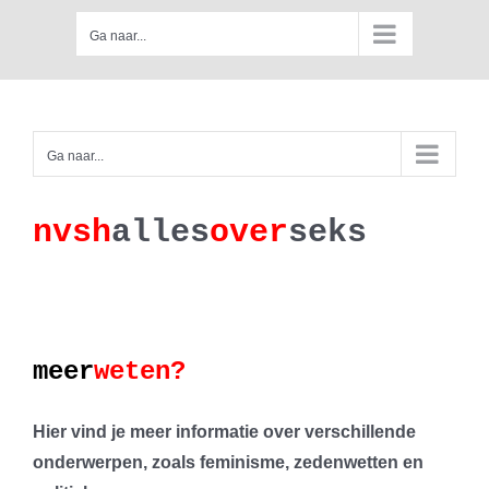
Skip
Ga naar...
to
content
Ga naar...
nv
s
h
a
lles
ove
r
se
k
s
meer
weten?
Hier vind je meer informatie over verschillende
onderwerpen, zoals feminisme, zedenwetten en