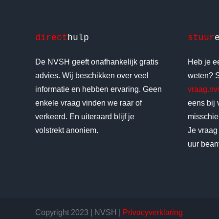
direct
hulp
stuur
De NVSH geeft onafhankelijk gratis
Heb je ee
advies. Wij beschikken over veel
weten? S
informatie en hebben ervaring. Geen
vraag.n
enkele vraag vinden we raar of
eens bij
verkeerd. En uiteraard blijf je
misschien
volstrekt anoniem.
Je vraag
uur bean
Copyright 2023 | NVSH |
Privacyverklaring