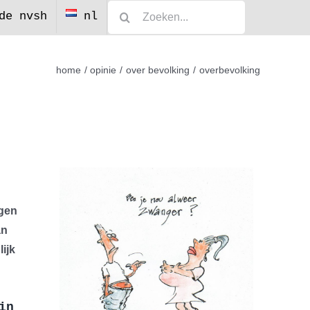
Zoeken
de nvsh
nl
naar:
home
opinie
over bevolking
overbevolking
ngen
an
ijk
in