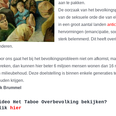
aan te pakken.
De oorzaak van het bevolkingsp
van de seksuele orde die van e
in een groot aantal landen
anti
hervormingen (emancipatie, soc
sterk belemmerd. Dit heeft ove
nderen.
or ons gaat het bij het bevolkingsprobleem niet om afkomst, m
reken, dan kunnen hier beter 6 miljoen mensen wonen dan 16 mi
 milieubehoud. Deze doelstelling is binnen enkele generaties 
uden krijgen.
ik Brummel
ideo Het Taboe Overbevolking bekijken?
lik
hier