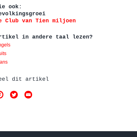
ie ook:
evolkingsgroei
e Club van Tien miljoen
rtikel in andere taal lezen?
ngels
its
rans
eel dit artikel