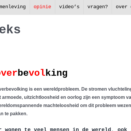
menleving
opinie
video’s
vragen?
over 
e
k
s
over
be
vol
king
verbevolking is een wereldprobleem. De stromen vluchteli
t armoede, uitzichtloosheid en oorlog zijn een symptoom v
ereldomspannende machteloosheid om dit probleem wezenl
an te pakken.
r wonen te veel mensen in de wereld, ook 