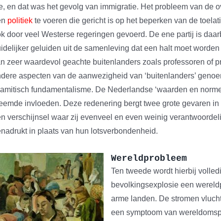
e, en dat was het gevolg van immigratie. Het probleem van d
en
politiek
te voeren die gericht is op het beperken van de toelati
k door veel Westerse regeringen gevoerd. De ene partij is daar
idelijker geluiden uit de samenleving dat een halt moet worde
n zeer waardevol geachte buitenlanders zoals professoren of 
dere aspecten van de aanwezigheid van ‘buitenlanders’ genoem
lamitisch fundamentalisme. De Nederlandse ‘waarden en norme
eemde invloeden. Deze redenering bergt twee grote gevaren in z
n verschijnsel waar zij evenveel en even weinig verantwoordeli
nadrukt in plaats van hun lotsverbondenheid.
Wereldprobleem
Ten tweede wordt hierbij volled
bevolkingsexplosie een wereldpr
arme landen. De stromen vlucht
een symptoom van wereldomspa