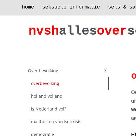
Skip
home
seksuele informatie
seks & sa
to
content
nv
s
h
a
lles
ove
r
s
Over bevolking
overbevolking
O
holland volland
ui
is Nederland vol?
w
a
malthus en voedselcrisis
demografie
E