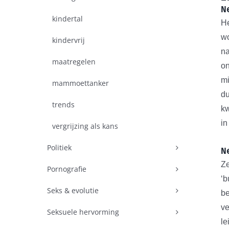
N
kindertal
He
wo
kindervrij
na
maatregelen
on
mi
mammoettanker
du
trends
kw
in
vergrijzing als kans
Politiek
N
Ze
Pornografie
‘b
Seks & evolutie
be
ve
Seksuele hervorming
le