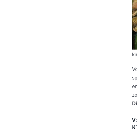
ki
Vo
sp
en
zo
D
V
K