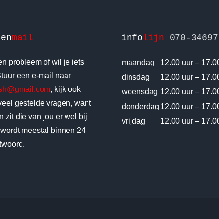
een
mail
info
lijn
070-34697
n probleem of wil je iets
maandag
12.00 uur – 17.0
tuur een e-mail naar
dinsdag
12.00 uur – 17.0
vsh@gmail.com
, kijk ook
woensdag
12.00 uur – 17.0
 veel gestelde vragen, want
donderdag
12.00 uur – 17.0
 zit die van jou er wel bij.
vrijdag
12.00 uur – 17.0
 wordt meestal binnen 24
twoord.