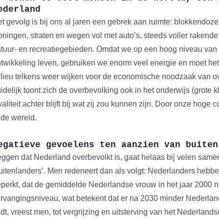
ederland
t gevolg is bij ons al jaren een gebrek aan ruimte: blokkendoze
ningen, straten en wegen vol met auto’s, steeds voller rakende
tuur- en recreatiegebieden. Omdat we op een hoog niveau van
twikkeling leven, gebruiken we enorm veel energie en moet het
lieu telkens weer wijken voor de economische noodzaak van ov
idelijk toont zich de overbevolking ook in het onderwijs (grote 
aliteit achter blijft bij wat zij zou kunnen zijn. Door onze hoge
 de wereld.
egatieve gevoelens ten aanzien van buiten
ggen dat Nederland overbevolkt is, gaat helaas bij velen sam
uitenlanders’. Men redeneert dan als volgt: Nederlanders hebb
perkt, dat de gemiddelde Nederlandse vrouw in het jaar 2000 n
rvangingsniveau, wat betekent dat er na 2030 minder Nederla
idt, vreest men, tot vergrijzing en uitsterving van het Nederla