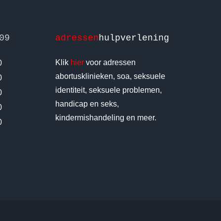
09
adressen
hulpverlening
Klik
hier
voor adressen
0
abortusklinieken, soa, seksuele
0
identiteit, seksuele problemen,
0
handicap en seks,
0
kindermishandeling en meer.
0