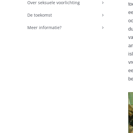
Over seksuele voorlichting
to
e
De toekomst
oo
Meer informatie?
du
va
an
is
vr
ee
be