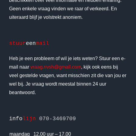
beschikken over veel informatie en hebben ervaring.
Geen enkele vraag vinden we raar of verkeerd. En
uiteraard blijf je volstrekt anoniem.
stuur
een
mail
Heb je een probleem of wil je iets weten? Stuur een e-
mail naar
vraag.nvsh@gmail.com
, kijk ook eens bij
veel gestelde vragen, want misschien zit die van jou er
wel bij. Je vraag wordt meestal binnen 24 uur
beantwoord.
info
lijn
070-3469709
maandag
12.00 uur – 17.00