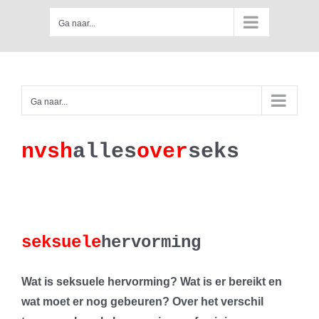
Skip
Ga naar...
to
content
Ga naar...
nv
s
h
a
lles
ove
r
se
k
s
seksuele
hervorming
Wat is seksuele hervorming? Wat is er bereikt en
wat moet er nog gebeuren? Over het verschil