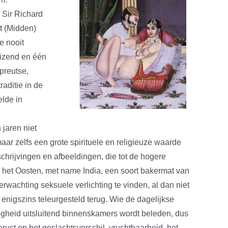
 Sir Richard
t (Midden)
e nooit
izend en één
 preutse,
aditie in de
elde in
 jaren niet
ar zelfs een grote spirituele en religieuze waarde
schrijvingen en afbeeldingen, die tot de hogere
as het Oosten, met name India, een soort bakermat van
verwachting seksuele verlichting te vinden, al dan niet
enigszins teleurgesteld terug. Wie de dagelijkse
edigheid uitsluitend binnenskamers wordt beleden, dus
berust op het geslachtsverschil, vruchtbaarheid, het