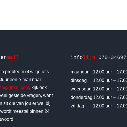
een
mail
info
lijn
070-34697
n probleem of wil je iets
maandag
12.00 uur – 17.0
tuur een e-mail naar
dinsdag
12.00 uur – 17.0
vsh@gmail.com
, kijk ook
woensdag
12.00 uur – 17.0
 veel gestelde vragen, want
donderdag
12.00 uur – 17.0
 zit die van jou er wel bij.
vrijdag
12.00 uur – 17.0
 wordt meestal binnen 24
twoord.