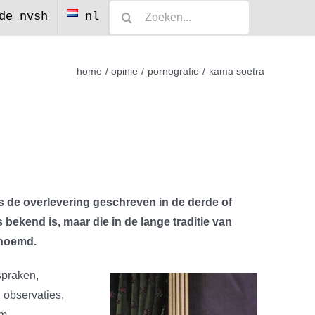
Zoeken
de nvsh
nl
naar:
home
opinie
pornografie
kama soetra
 de overlevering geschreven in de derde of
bekend is, maar die in de lange traditie van
enoemd.
spraken,
 observaties,
m.