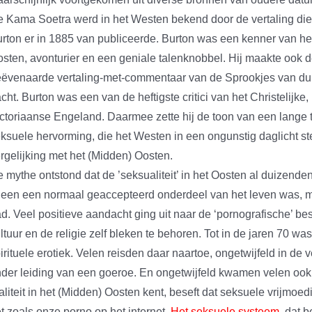
 Kama Soetra werd in het Westen bekend door de vertaling die
rton er in 1885 van publiceerde. Burton was een kenner van he
sten, avonturier en een geniale talenknobbel. Hij maakte ook d
ëvenaarde vertaling-met-commentaar van de Sprookjes van du
cht. Burton was een van de heftigste critici van het Christelijke,
ctoriaanse Engeland. Daarmee zette hij de toon van een lange tr
ksuele hervorming, die het Westen in een ongunstig daglicht st
rgelijking met het (Midden) Oosten.
 mythe ontstond dat de ’seksualiteit’ in het Oosten al duizenden
leen een normaal geaccepteerd onderdeel van het leven was, ma
d. Veel positieve aandacht ging uit naar de ‘pornografische’ be
ltuur en de religie zelf bleken te behoren. Tot in de jaren 70 w
irituele erotiek. Velen reisden daar naartoe, ongetwijfeld in de 
der leiding van een goeroe. En ongetwijfeld kwamen velen ook 
aliteit in het (Midden) Oosten kent, beseft dat seksuele vrijmo
t zoals onze porno op het internet.
Het seksuele systeem
, dat 