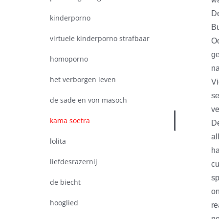
De
kinderporno
Bu
virtuele kinderporno strafbaar
Oo
ge
homoporno
na
het verborgen leven
Vi
se
de sade en von masoch
ve
kama soetra
De
al
lolita
ha
liefdesrazernij
cu
sp
de biecht
on
hooglied
re
ne