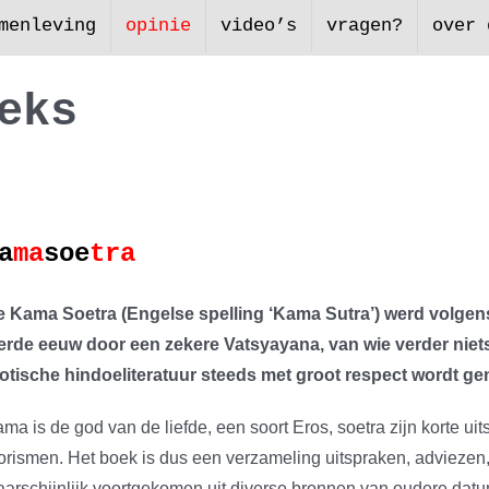
menleving
opinie
video’s
vragen?
over 
e
k
s
a
ma
soe
tra
 Kama Soetra (Engelse spelling ‘Kama Sutra’) werd volgens
erde eeuw door een zekere Vatsyayana, van wie verder niets 
otische hindoeliteratuur steeds met groot respect wordt g
ma is de god van de liefde, een soort Eros, soetra zijn korte uit
orismen. Het boek is dus een verzameling uitspraken, adviezen,
arschijnlijk voortgekomen uit diverse bronnen van oudere datu