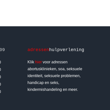
09
adressen
hulpverlening
Klik
hier
voor adressen
0
abortusklinieken, soa, seksuele
0
identiteit, seksuele problemen,
0
handicap en seks,
0
kindermishandeling en meer.
0