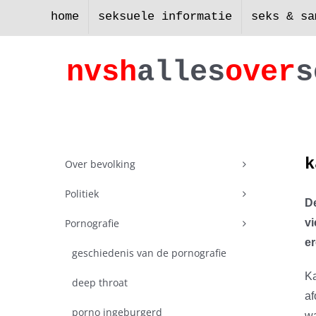
Skip
home
seksuele informatie
seks & sa
to
content
nv
s
h
a
lles
ove
r
s
k
Over bevolking
Politiek
De
Pornografie
vi
er
geschiedenis van de pornografie
Ka
deep throat
af
porno ingeburgerd
wa