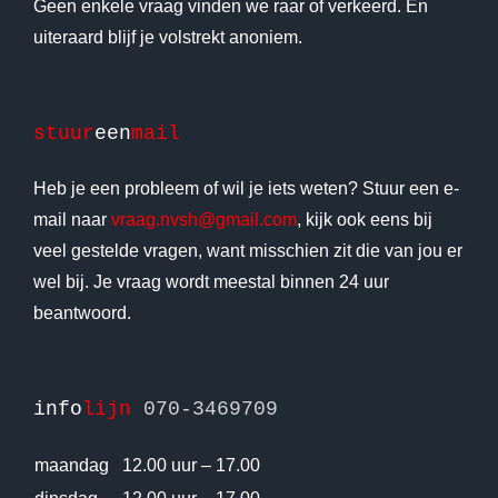
Geen enkele vraag vinden we raar of verkeerd. En
uiteraard blijf je volstrekt anoniem.
stuur
een
mail
Heb je een probleem of wil je iets weten? Stuur een e-
mail naar
vraag.nvsh@gmail.com
, kijk ook eens bij
veel gestelde vragen, want misschien zit die van jou er
wel bij. Je vraag wordt meestal binnen 24 uur
beantwoord.
info
lijn
070-3469709
maandag
12.00 uur – 17.00