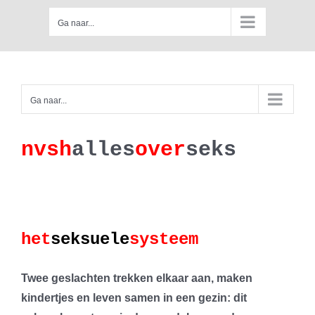
Skip
Ga naar...
to
content
Ga naar...
nv
s
h
a
lles
ove
r
se
k
s
het
seksuele
systeem
Twee geslachten trekken elkaar aan, maken
kindertjes en leven samen in een gezin: dit