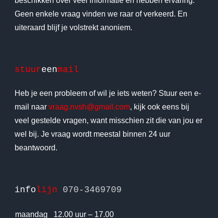
beschikken over veel informatie en hebben ervaring.
Geen enkele vraag vinden we raar of verkeerd. En
uiteraard blijf je volstrekt anoniem.
stuur
een
mail
Heb je een probleem of wil je iets weten? Stuur een e-
mail naar
vraag.nvsh@gmail.com
, kijk ook eens bij
veel gestelde vragen, want misschien zit die van jou er
wel bij. Je vraag wordt meestal binnen 24 uur
beantwoord.
info
lijn
070-3469709
maandag
12.00 uur – 17.00