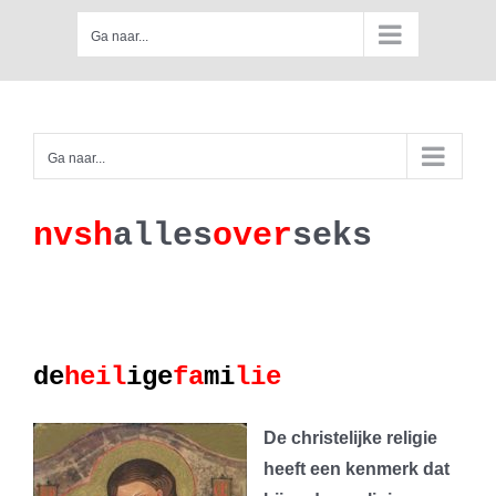
Skip
Ga naar...
to
content
Ga naar...
nv
s
h
a
lles
ove
r
se
k
s
de
heil
ige
fa
mi
lie
De christelijke religie
heeft een kenmerk dat