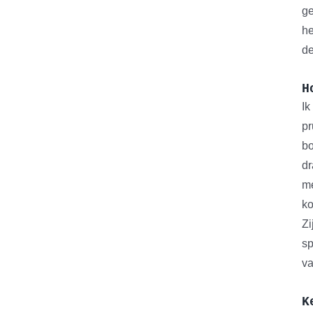
ge
he
de
H
Ik
pr
bo
dr
me
ko
Zi
sp
va
K