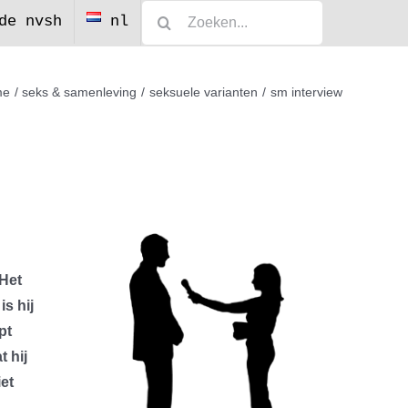
Zoeken
de nvsh
nl
naar:
me
seks & samenleving
seksuele varianten
sm interview
‘Het
is hij
pt
 hij
iet