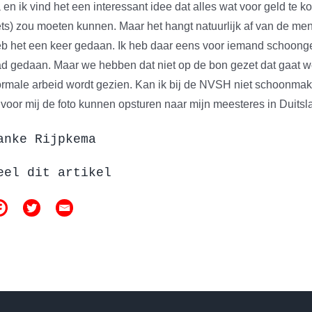
 en ik vind het een interessant idee dat alles wat voor geld te k
ts) zou moeten kunnen. Maar het hangt natuurlijk af van de mensen
b het een keer gedaan. Ik heb daar eens voor iemand schoonge
d gedaan. Maar we hebben dat niet op de bon gezet dat gaat wee
rmale arbeid wordt gezien. Kan ik bij de NVSH niet schoonmak
 voor mij de foto kunnen opsturen naar mijn meesteres in Duits
anke Rijpkema
eel dit artikel