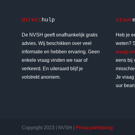
direct
hulp
stuur
De NVSH geeft onafhankelijk gratis
Heb je ee
advies. Wij beschikken over veel
weten? S
informatie en hebben ervaring. Geen
vraag.n
enkele vraag vinden we raar of
eens bij
verkeerd. En uiteraard blijf je
misschien
volstrekt anoniem.
Je vraag
uur bean
Copyright 2023 | NVSH |
Privacyverklaring