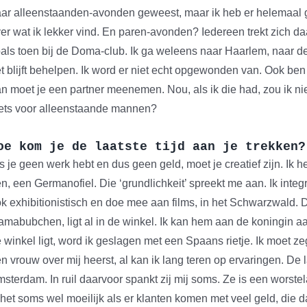
ar alleenstaanden-avonden geweest, maar ik heb er helemaal
er wat ik lekker vind. En paren-avonden? Iedereen trekt zich daa
als toen bij de Doma-club. Ik ga weleens naar Haarlem, naar 
t blijft behelpen. Ik word er niet echt opgewonden van. Ook b
n moet je een partner meenemen. Nou, als ik die had, zou ik
ets voor alleenstaande mannen?
oe kom je de laatste tijd aan je trekken?
s je geen werk hebt en dus geen geld, moet je creatief zijn. Ik 
n, een Germanofiel. Die ‘grundlichkeit’ spreekt me aan. Ik integ
k exhibitionistisch en doe mee aan films, in het Schwarzwald. D
mabubchen, ligt al in de winkel. Ik kan hem aan de koningin aanb
 winkel ligt, word ik geslagen met een Spaans rietje. Ik moet ze
n vrouw over mij heerst, al kan ik lang teren op ervaringen. De
sterdam. In ruil daarvoor spankt zij mij soms. Ze is een worstela
 het soms wel moeilijk als er klanten komen met veel geld, die 