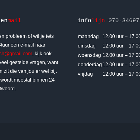
een
mail
info
lijn
070-34697
n probleem of wil je iets
maandag
12.00 uur – 17.0
tuur een e-mail naar
dinsdag
12.00 uur – 17.0
vsh@gmail.com
, kijk ook
woensdag
12.00 uur – 17.0
 veel gestelde vragen, want
donderdag
12.00 uur – 17.0
 zit die van jou er wel bij.
vrijdag
12.00 uur – 17.0
 wordt meestal binnen 24
twoord.