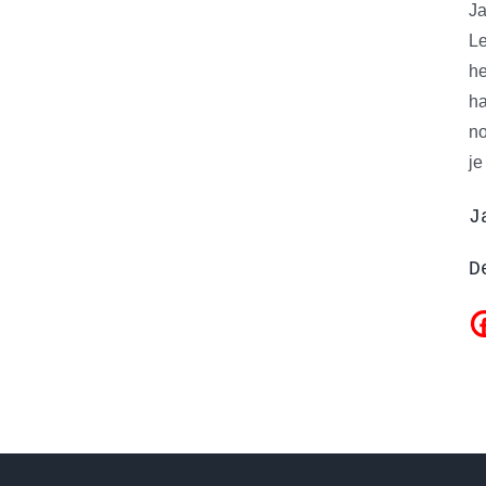
Ja
Le
he
ha
no
je
J
D