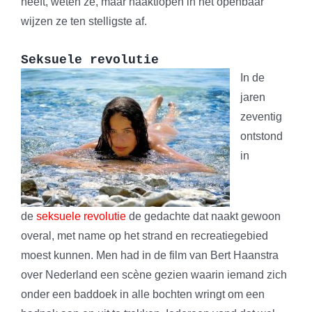
heeft, weten ze, maar naaktlopen in het openbaar
wijzen ze ten stelligste af.
Seksuele revolutie
In de
jaren
zeventig
ontstond
in
de
seksuele revolutie
de gedachte dat naakt gewoon
overal, met name op het strand en recreatiegebied
moest kunnen. Men had in de film van Bert Haanstra
over Nederland een scène gezien waarin iemand zich
onder een baddoek in alle bochten wringt om een